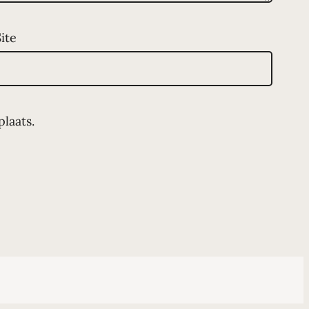
Site
laats.