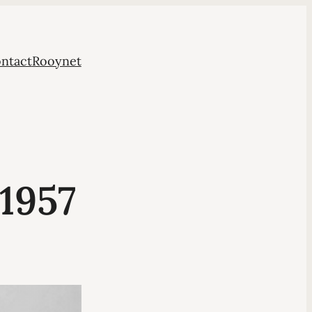
ntact
Rooynet
-1957