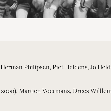
s, Herman Philipsen, Piet Heldens, Jo He
ns zoon), Martien Voermans, Drees Willlem